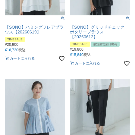
【SONO】ハミングフレアブラ
【SONO】グリッドチェック
ウス【20260619】
ポタリーブラウス
【20260612】
TIMESALE
¥
20,900
TIMESALE
最短翌営業日出荷
¥
19,800
¥
16,720
税込
¥
15,840
税込
カートに入れる
カートに入れる