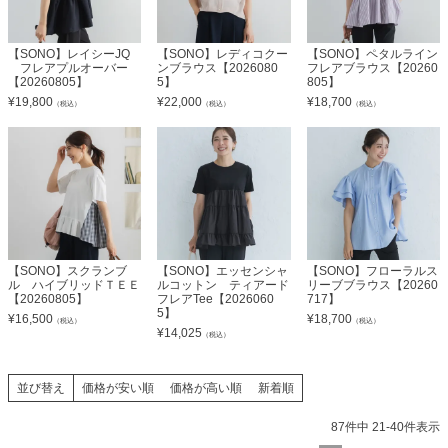
【SONO】レイシーJQ
【SONO】レディコクー
【SONO】ペタルライン
フレアプルオーバー
ンブラウス【2026080
フレアブラウス【20260
【20260805】
5】
805】
¥
19,800
¥
22,000
¥
18,700
（税込）
（税込）
（税込）
【SONO】スクランブ
【SONO】エッセンシャ
【SONO】フローラルス
ル ハイブリッドＴＥＥ
ルコットン ティアード
リーブブラウス【20260
【20260805】
フレアTee【2026060
717】
5】
¥
16,500
¥
18,700
（税込）
（税込）
¥
14,025
（税込）
並び替え
価格が安い順
価格が高い順
新着順
87
件中
21
-
40
件表示