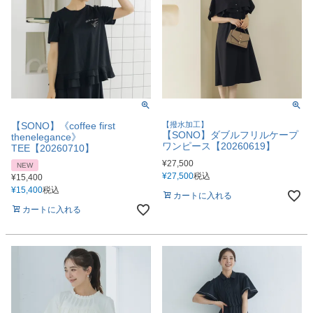
【SONO】《coffee first
【撥水加工】
【SONO】ダブルフリルケープ
thenelegance》
ワンピース【20260619】
TEE【20260710】
¥
27,500
NEW
¥
27,500
税込
¥
15,400
¥
15,400
税込
カートに入れる
カートに入れる