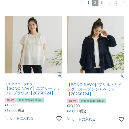
1
2
3
…
5
【エアフロークロス】
【SONO NAVY】フリルトリミ
【SONO NAVY】エアリーラッ
ング オープンジャケット
フルブラウス【20260724】
【20260724】
NEW
最短翌営業日出荷
NEW
最短翌営業日出荷
¥
19,800
¥
23,100
¥
19,800
税込
¥
23,100
税込
カートに入れる
カートに入れる