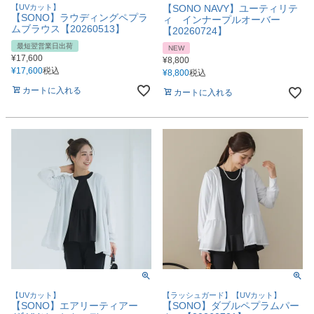
【UVカット】
【SONO NAVY】ユーティリテ
【SONO】ラウディングペプラ
ィ インナープルオーバー
ムブラウス【20260513】
【20260724】
最短翌営業日出荷
NEW
¥
17,600
¥
8,800
¥
17,600
税込
¥
8,800
税込
カートに入れる
カートに入れる
【UVカット】
【ラッシュガード】【UVカット】
【SONO】エアリーティアー
【SONO】ダブルペプラムパー