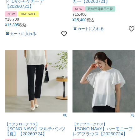
ドﾞUVジャケカーデ
カー【20260721】
【20260721】
NEW
最短翌営業日出荷
NEW
TIMESALE
¥
15,400
¥
18,700
¥
15,400
税込
¥
15,895
税込
カートに入れる
カートに入れる
【エアフロークロス】
【エアフロークロス】
【SONO NAVY】マルチパンツ
【SONO NAVY】ハーモニーフ
【夏】【20260724】
レアブラウス【20260724】